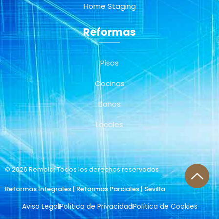
Home Staging
Reformas
Pisos
Cocinas
Baños
Locales
© 2026 Remola: Todos los derechos reservados
Reformas Integrales | Reformas Parciales | Sevilla
Aviso Legal
Política de Privacidad
Política de Cookies